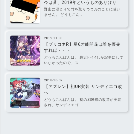
今は昔、2019年というものありけり
野山に混じりて竹を取りつつ万のことに使い
ません。 どうもこん…
2019-11-03
【プリコネR】星6才能開花は誰を優先
すれば・・・
どうもこんばんは。 最近FF14しか記事にして
いなかったので、ス…
2018-10-07
【アズレン】初UR実装 サンディエゴ改
へ
どうもこんばんは。 初のSSR艦の改造が実装
され、サンディエゴ…